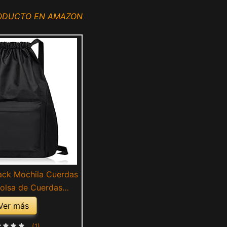
RODUCTO EN AMAZON
ack Mochila Cuerdas
Bolsa de Cuerdas
Mochila de Gimnasio
Ver más
le Gym Sack para
ación Viajes Niños
(1)