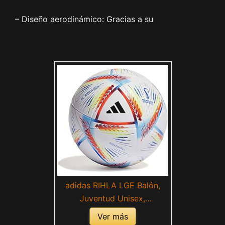
– Diseño aerodinámico: Gracias a su
adidas RIHLA LGE Balón,
Juventud Unisex,
Blanco/Panton (Multicolor),
Ver más
38