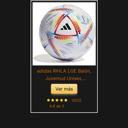
adidas RIHLA LGE Balón,
Juventud Unisex,
Blanco/Panton (Multicolor),
Ver más
38
(602)
4.6 de 5