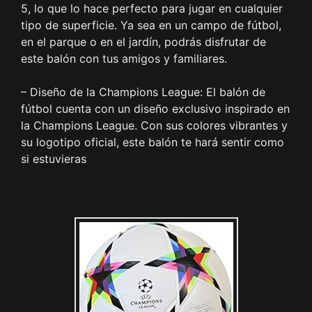
5, lo que lo hace perfecto para jugar en cualquier
tipo de superficie. Ya sea en un campo de fútbol,
en el parque o en el jardín, podrás disfrutar de
este balón con tus amigos y familiares.
– Diseño de la Champions League: El balón de
fútbol cuenta con un diseño exclusivo inspirado en
la Champions League. Con sus colores vibrantes y
su logotipo oficial, este balón te hará sentir como
si estuvieras