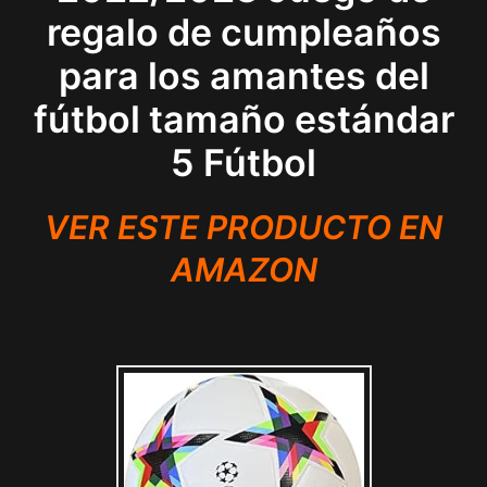
regalo de cumpleaños
para los amantes del
fútbol tamaño estándar
5 Fútbol
VER ESTE PRODUCTO EN
AMAZON