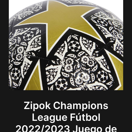
Zipok Champions
League Fútbol
2022/2023 Juego de