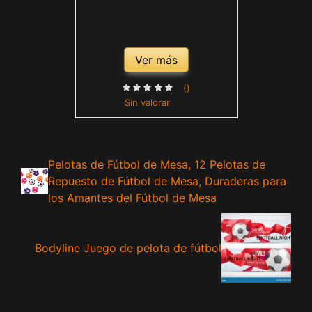
Ver más
()
Sin valorar
Pelotas de Fútbol de Mesa, 12 Pelotas de
Repuesto de Fútbol de Mesa, Duraderas para
los Amantes del Fútbol de Mesa
Bodyline Juego de pelota de fútbol