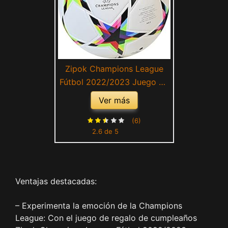
Zipok Champions League
Fútbol 2022/2023 Juego de
regalo de cumpleaños para
Ver más
los amantes del fútbol
tamaño estándar 5 Fútbol
(6)
2.6 de 5
Ventajas destacadas:
– Experimenta la emoción de la Champions
League: Con el juego de regalo de cumpleaños