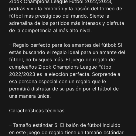
Zipok Champions League Fútbol 2022/2023,
podrás vivir la emoción y la pasión del torneo de
fútbol más prestigioso del mundo. Siente la
adrenalina de los partidos más intensos y disfruta
de la competencia al más alto nivel.
– Regalo perfecto para los amantes del fútbol: Si
estás buscando el regalo ideal para un amante del
fútbol, no busques más. El juego de regalo de
cumpleaños Zipok Champions League Fútbol
2022/2023 es la elección perfecta. Sorprende a
esa persona especial con un regalo que le
permitirá disfrutar de su pasión por el fútbol de
una manera única.
Características técnicas:
– Tamaño estándar 5: El balón de fútbol incluido
en este juego de regalo tiene un tamaño estándar