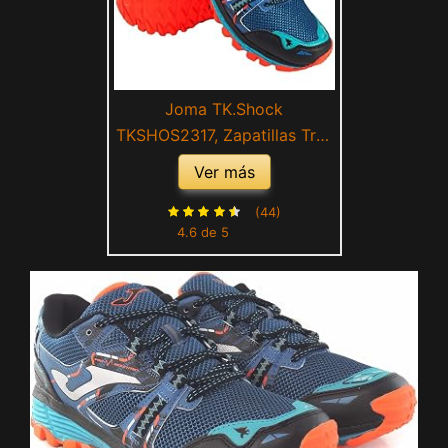
Joma TK.Shock
TKSHOS2317, Zapatillas Trail
Running para Hombre Azul
Ver más
(Numeric_45)
(44)
4.6 de 5