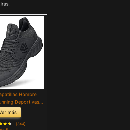
irás!
apatillas Hombre
unning Deportivas
al Sneakers Deporte
Ver más
er Jogging Caminar
tness Gym Atlético
(344)
 de 5