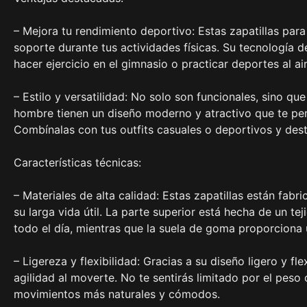
– Mejora tu rendimiento deportivo: Estas zapatillas pa
soporte durante tus actividades físicas. Su tecnología de
hacer ejercicio en el gimnasio o practicar deportes al ai
– Estilo y versatilidad: No solo son funcionales, sino qu
hombre tienen un diseño moderno y atractivo que te perm
Combínalas con tus outfits casuales o deportivos y dest
Características técnicas:
– Materiales de alta calidad: Estas zapatillas están fabr
su larga vida útil. La parte superior está hecha de un te
todo el día, mientras que la suela de goma proporciona u
– Ligereza y flexibilidad: Gracias a su diseño ligero y fl
agilidad al moverte. No te sentirás limitado por el peso o
movimientos más naturales y cómodos.