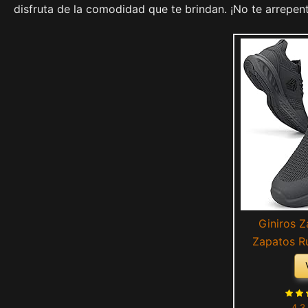
disfruta de la comodidad que te brindan. ¡No te arrepent
Giniros Z
Zapatos R
Bambas Casu
Hombre Corr
Gimnasio Fi
4.3