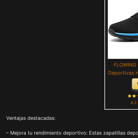
FLOWING 
Deportivas 
Ligero Run
Calzado D
Fitness Sp
4.2
A
Ventajas destacadas:
– Mejora tu rendimiento deportivo: Estas zapatillas dep