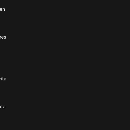
 en
nes
ita
pta