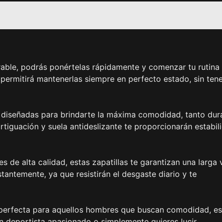
irable, podrás ponértelas rápidamente y comenzar tu rutina
e permitirá mantenerlas siempre en perfecto estado, sin ten
n diseñadas para brindarte la máxima comodidad, tanto dur
rtiguación y suela antideslizante te proporcionarán estabil
es de alta calidad, estas zapatillas te garantizan una larga 
antemente, ya que resistirán el desgaste diario y te
n perfecta para aquellos hombres que buscan comodidad, es
un deportista apasionado o simplemente quieres lucir