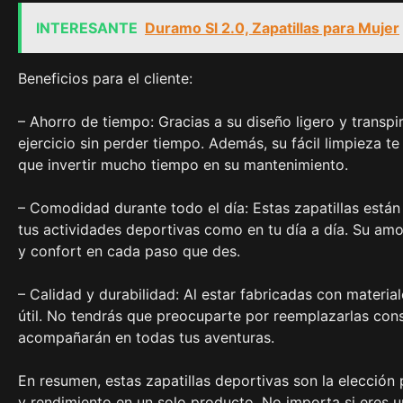
INTERESANTE
Duramo Sl 2.0, Zapatillas para Mujer
Beneficios para el cliente:
– Ahorro de tiempo: Gracias a su diseño ligero y transp
ejercicio sin perder tiempo. Además, su fácil limpieza t
que invertir mucho tiempo en su mantenimiento.
– Comodidad durante todo el día: Estas zapatillas está
tus actividades deportivas como en tu día a día. Su amo
y confort en cada paso que des.
– Calidad y durabilidad: Al estar fabricadas con material
útil. No tendrás que preocuparte por reemplazarlas const
acompañarán en todas tus aventuras.
En resumen, estas zapatillas deportivas son la elecció
y rendimiento en un solo producto. No importa si eres 