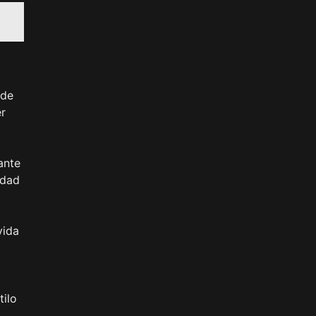
 de
er
ante
idad
vida
tilo