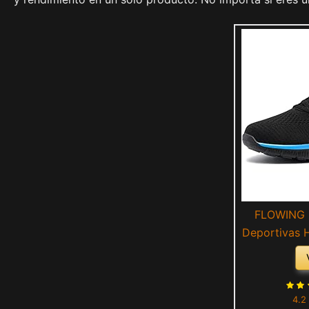
FLOWING 
Deportivas 
Ligero Run
Calzado D
Fitness Sp
4.2
A