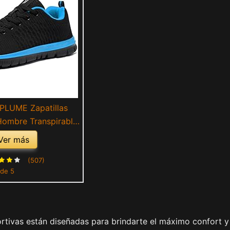
PLUME Zapatillas
Hombre Transpirable
ning Correr Casual
Ver más
eportivo Confort
ort Sneaker (Negro
(507)
 de 5
zul,43EU)
ortivas están diseñadas para brindarte el máximo confort y