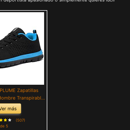
PLUME Zapatillas
Hombre Transpirable
ning Correr Casual
Ver más
eportivo Confort
ort Sneaker (Negro
(507)
 de 5
zul,43EU)