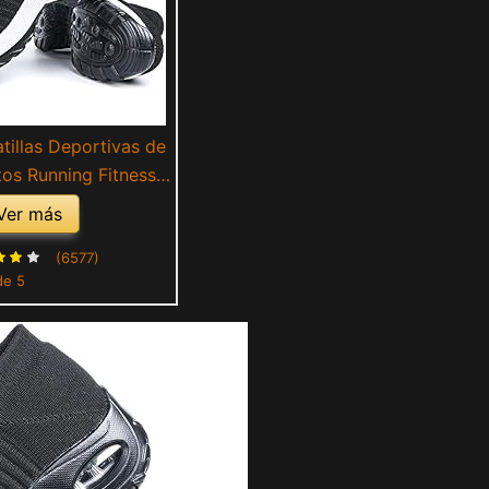
tillas Deportivas de
os Running Fitness
eaker Casual Mesh
Ver más
le Comodas Calzado
anco 2 Talla 38
(6577)
de 5