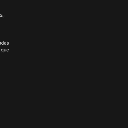
Su
ñadas
 que