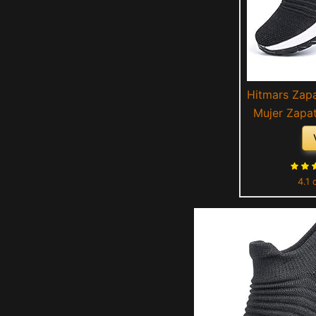
Hitmars Zapa
Mujer Zapat
Outdoor Sn
Transpirab
Negro Bl
4.1 