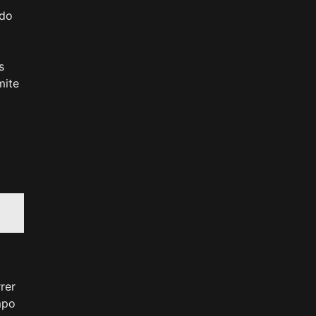
ndo
s
mite
rer
mpo