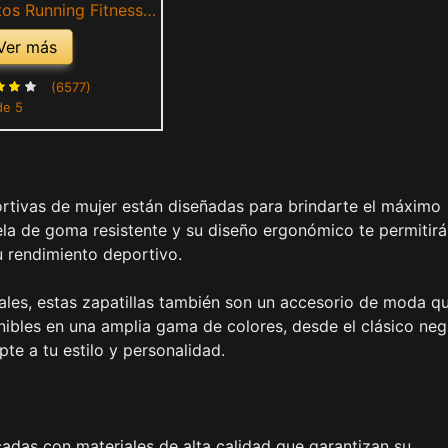
os Running Fitness
eaker Casual Mesh
Ver más
le Comodas Calzado
anco 2 Talla 38
(6577)
de 5
ortivas de mujer están diseñadas para brindarte el máximo
uela de goma resistente y su diseño ergonómico te permitir
u rendimiento deportivo.
ales, estas zapatillas también son un accesorio de moda q
nibles en una amplia gama de colores, desde el clásico neg
pte a tu estilo y personalidad.
icadas con materiales de alta calidad que garantizan su