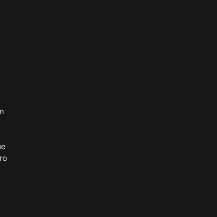
án
ue
ro