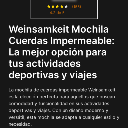
Hombro, Bolsa Gimnasio,
(155)
4.2 de 5
Deporte Talega Saco Playa
Para Viajes Deportiva Yoga
Weinsamkeit Mochila
Grande Gymsack (Large,
Black)
Cuerdas Impermeable:
La mejor opción para
tus actividades
deportivas y viajes
La mochila de cuerdas impermeable Weinsamkeit
es la elección perfecta para aquellos que buscan
comodidad y funcionalidad en sus actividades
deportivas y viajes. Con un diseño moderno y
versátil, esta mochila se adapta a cualquier estilo y
necesidad.