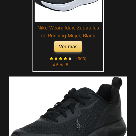
Nike Wearallday, Zapatillas
de Running Mujer, Black
White LogoWhite Logo, 39
Ver más
EU
(903)
4.5 de 5