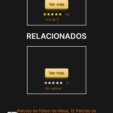
súper Dual térmica, Equipo
Ver más
Profesional de Club para
Interiores y Exteriores,
(8)
4.9 de 5
Pelota de fútbol
Antideslizante, Bolas
RELACIONADOS
Adultos/niños, E
Ver más
()
Sin valorar
Pelotas de Fútbol de Mesa, 12 Pelotas de