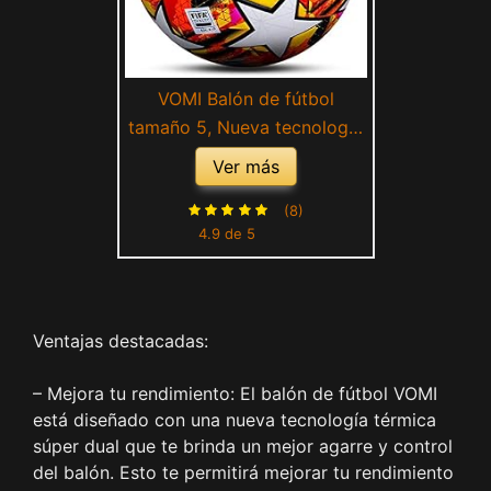
VOMI Balón de fútbol
tamaño 5, Nueva tecnología
súper Dual térmica, Equipo
Ver más
Profesional de Club para
Interiores y Exteriores,
(8)
4.9 de 5
Pelota de fútbol
Antideslizante, Bolas
Adultos/niños, E
Ventajas destacadas:
– Mejora tu rendimiento: El balón de fútbol VOMI
está diseñado con una nueva tecnología térmica
súper dual que te brinda un mejor agarre y control
del balón. Esto te permitirá mejorar tu rendimiento