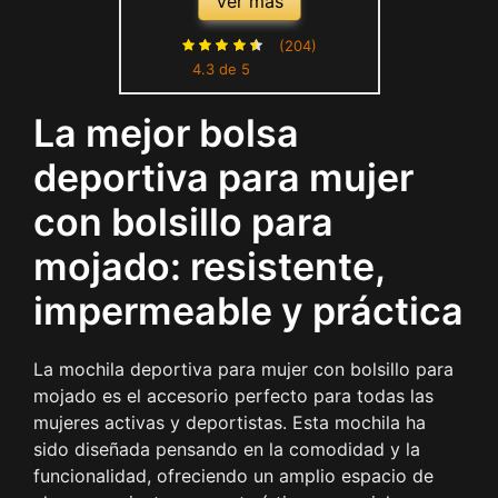
Ver más
Impermeable y Resistente al
Desgarro Práctica Bolsa de
(204)
4.3 de 5
Mano para el Fin de Semana
Bolso Bandolera (Rosa
La mejor bolsa
Oscuro)
deportiva para mujer
con bolsillo para
mojado: resistente,
impermeable y práctica
La mochila deportiva para mujer con bolsillo para
mojado es el accesorio perfecto para todas las
mujeres activas y deportistas. Esta mochila ha
sido diseñada pensando en la comodidad y la
funcionalidad, ofreciendo un amplio espacio de