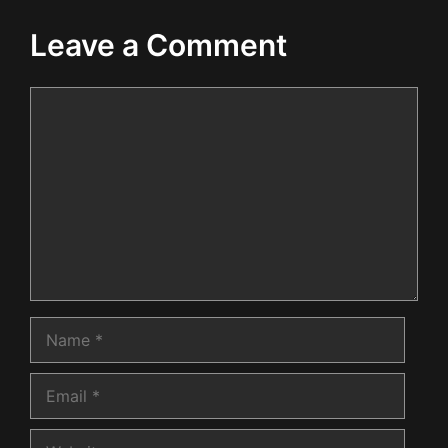
Leave a Comment
Comment
Name
Email
Website