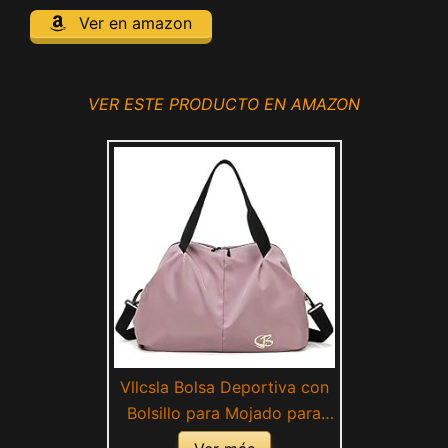
Ver en amazon
VER ESTE PRODUCTO EN AMAZON
Vllcsla Bolsa Deportiva con
Bolsillo para Mojado para
Mujer - Bolsa de Viaje