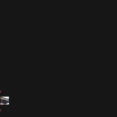
a
a
e
e