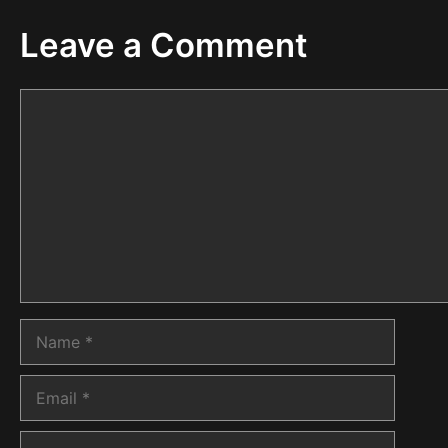
Leave a Comment
Comment
Name
Email
Website