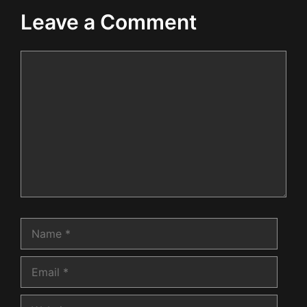
Leave a Comment
Comment
Name
Email
Websi