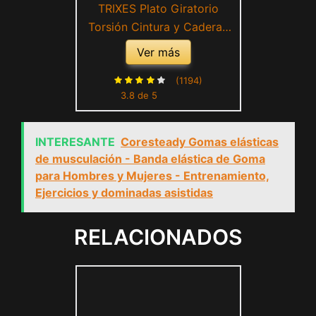
TRIXES Plato Giratorio
Torsión Cintura y Caderas
para Estar en Forma y Hacer
Ver más
Ejercicio- Azul
(1194)
3.8 de 5
INTERESANTE
Coresteady Gomas elásticas
de musculación - Banda elástica de Goma
para Hombres y Mujeres - Entrenamiento,
Ejercicios y dominadas asistidas
RELACIONADOS