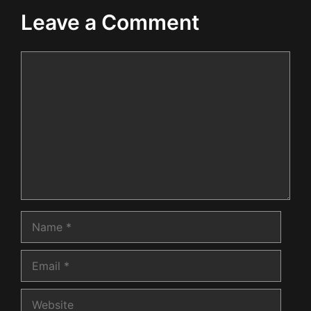
Leave a Comment
Comment
Name
Email
Website