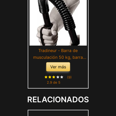
Tradineur - Barra de
musculación 50 kg, barra
flexible de ejercicio de
Ver más
resistencia, máquina
entrenamiento de brazo y
(9)
2.9 de 5
pectorales, fitness, muelles
de acero, antideslizante, 59
RELACIONADOS
x 4 cm, color aleatorio