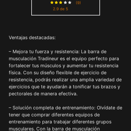
entrenamiento de brazo y
(9)
2.9 de 5
pectorales, fitness, muelles
de acero, antideslizante, 59
x 4 cm, color aleatorio
Ventajas destacadas:
– Mejora tu fuerza y resistencia: La barra de
musculación Tradineur es el equipo perfecto para
fortalecer tus músculos y aumentar tu resistencia
física. Con su diseño flexible de ejercicio de
resistencia, podrás realizar una amplia variedad de
ejercicios que te ayudarán a tonificar tus brazos y
pectorales de manera efectiva.
– Solución completa de entrenamiento: Olvídate de
tener que comprar diferentes equipos de
entrenamiento para trabajar diferentes grupos
musculares. Con la barra de musculación