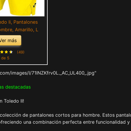
do Ii, Pantalones
mbre, Amarillo, L
Ver más
(49)
 de 5
com/images/I/71INZKfrv0L._AC_UL400_.jpg"
as destacadas
 Toledo II!
a colección de pantalones cortos para hombre. Estos panta
ofreciendo una combinación perfecta entre funcionalidad y