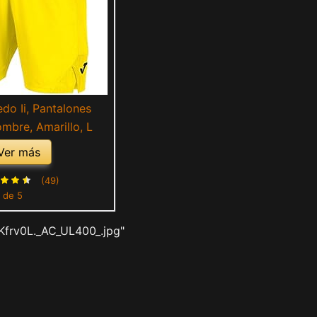
do Ii, Pantalones
mbre, Amarillo, L
Ver más
(49)
 de 5
Kfrv0L._AC_UL400_.jpg"