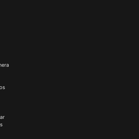
nera
ros
ar
es