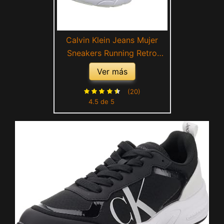
Calvin Klein Jeans Mujer
Sneakers Running Retro
Tennis Over Mesh Wn
Ver más
Zapatillas Deportivas,
Blanco (White/Creamy
(20)
4.5 de 5
White), 37