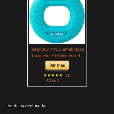
Teegxddy 1 PCS antebrazos
fortalecer fortalecedor de
agarre hand exerciser
Ver más
rehabilitacion mano handgrip
ejercicio manos
(3)
4.3 de 5
fortalecedores de mano gel
de sílice (40-50 libras）
Ventajas destacadas: