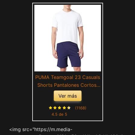
PUMA Teamgoal 23 Casuals
Shorts Pantalones Cortos,
Hombre, Peacoat, M
Ver más
(1168)
4.5 de 5
<img src="https://m.media-