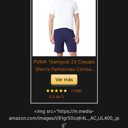
PUMA Teamgoal 23 Casuals
Shorts Pantalones Cortos,
Hombre, Peacoat, M
Ver más
(1168)
4.5 de 5
<img src="https://m.media-
amazon.com/images/I/81gr50cqK4L._AC_UL400_.jp
g"