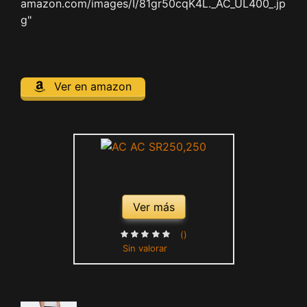
amazon.com/images/I/81gr50cqK4L._AC_UL400_.jp
g"
Ver en amazon
Ver más
()
Sin valorar