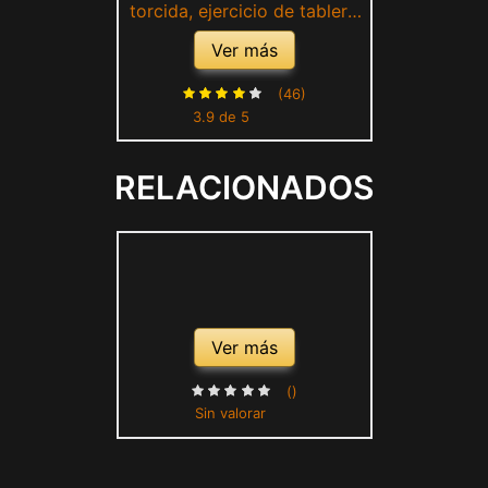
torcida, ejercicio de tablero
de giro de Aolkee, ejercicio
Ver más
de cintura, máquina de
ejercicio de torsión y forma
(46)
3.9 de 5
con suela de pie de masaje,
tabla de equilibrio
RELACIONADOS
Ver más
()
Sin valorar