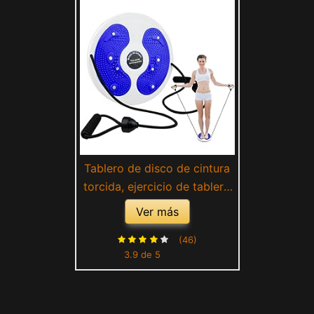
Tablero de disco de cintura
torcida, ejercicio de tablero
de giro de Aolkee, ejercicio
Ver más
de cintura, máquina de
ejercicio de torsión y forma
(46)
3.9 de 5
con suela de pie de masaje,
tabla de equilibrio