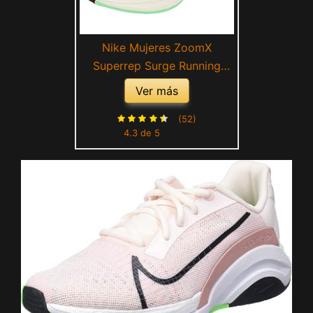
Nike Mujeres ZoomX
Superrep Surge Running
Trainers CK9406 Sneakers
Ver más
Zapatos (UK 2.5 US 5 EU
35.5, White Bronze Eclipse
(52)
4.3 de 5
135)