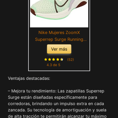
Nike Mujeres ZoomX
Superrep Surge Running
Trainers CK9406 Sneakers
Ver más
Zapatos (UK 2.5 US 5 EU
35.5, White Bronze Eclipse
(52)
4.3 de 5
135)
Ventajas destacadas:
– Mejora tu rendimiento: Las zapatillas Superrep
Surge están diseñadas específicamente para
corredoras, brindando un impulso extra en cada
zancada. Su tecnología de amortiguación y suela
de alta tracción te permitirán alcanzar tu máximo