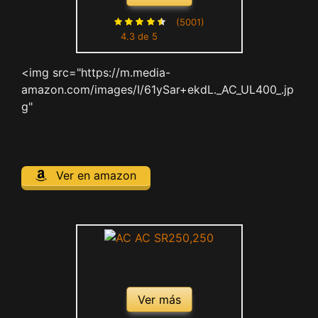
Deporte Yoga Fitness sin
Aros Rojo S 139
(5001)
4.3 de 5
<img src="https://m.media-
amazon.com/images/I/61ySar+ekdL._AC_UL400_.jp
g"
Ver en amazon
Ver más