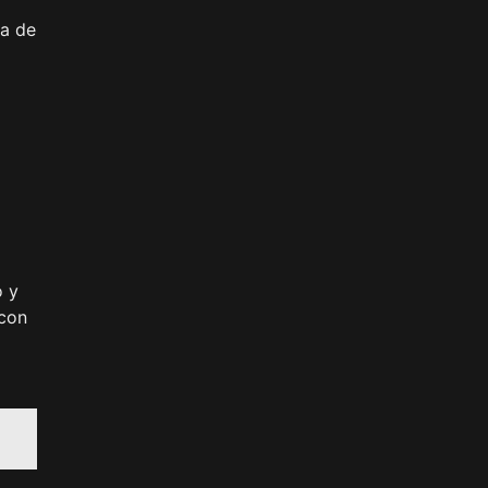
ca de
o y
 con