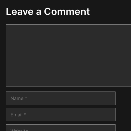
Leave a Comment
Comment
Name
Email
Website