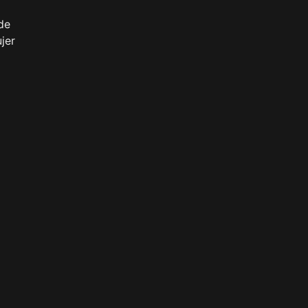
de
jer