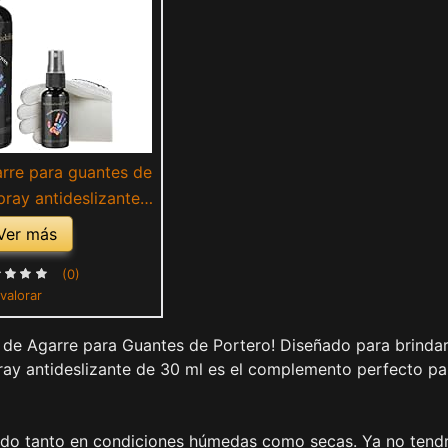
rre para guantes de
pray antideslizante
de fútbol de 30 ml |
Ver más
rtero resistentes al
dor Grip Spray para
(0)
 valorar
 de portero de
renamiento
 de Agarre para Guantes de Portero! Diseñado para brinda
pray antideslizante de 30 ml es el complemento perfecto pa
rado tanto en condiciones húmedas como secas. Ya no tend