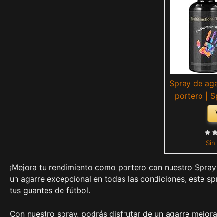
Spray de aga
portero | S
para guantes 
Guantes de po
agua y al su
Sin
guantes
ent
¡Mejora tu rendimiento como portero con nuestro Spray
un agarre excepcional en todas las condiciones, este s
tus guantes de fútbol.
Con nuestro spray, podrás disfrutar de un agarre mejo