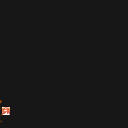
s
o
e
e