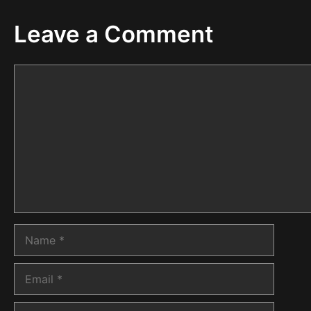
Leave a Comment
Comment
Name
Email
Website