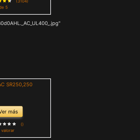
(3104)
de 5
B0d0AHL._AC_UL400_.jpg"
Ver más
()
 valorar