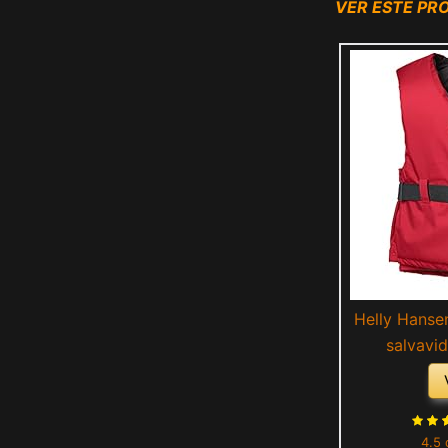
VER ESTE P
Helly Hansen
salvavid
4.5 