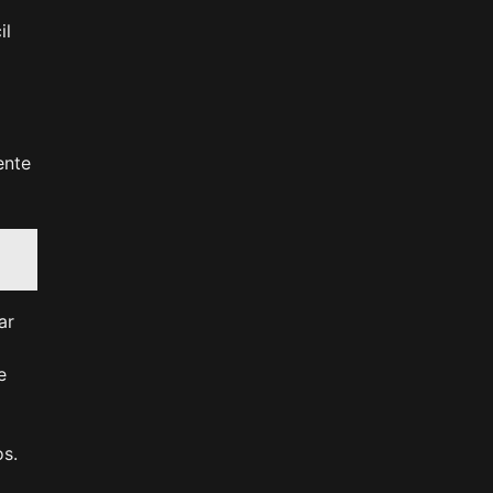
il
ente
ar
e
os.