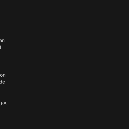
can
l
con
 de
gar,