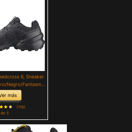
edcross 6, Sneaker
ro/Negro/Fantasma,
3 1/3 EU
Ver más
(116)
 de 5