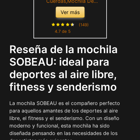
Cuerdas,Mochila De
Cuerdas,Mochila
Ver más
Deporte,Puede Almacenar
Pelotas De Baloncesto,
(149)
4.7 de 5
Balones De Fútbol, ​​
Adecuado Para Deportes Al
Reseña de la mochila
Aire Libre, Fitness,
Senderismo (Negro)
SOBEAU: ideal para
deportes al aire libre,
fitness y senderismo
La mochila SOBEAU es el compañero perfecto
para aquellos amantes de los deportes al aire
libre, el fitness y el senderismo. Con un diseño
moderno y funcional, esta mochila ha sido
diseñada pensando en las necesidades de los