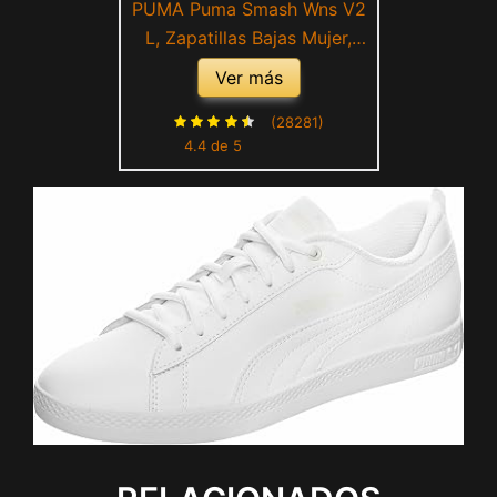
PUMA Puma Smash Wns V2
L, Zapatillas Bajas Mujer,
Negro, 36 EU
Ver más
(28281)
4.4 de 5