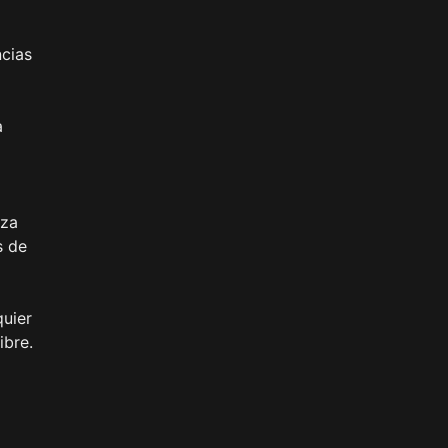
ncias
a
iza
s de
quier
ibre.