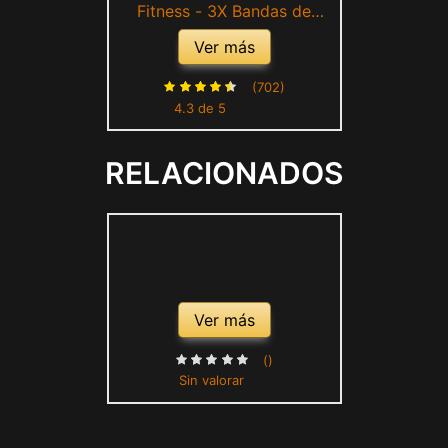
Fitness - 3X Bandas de
Resistencia - Gomas
Ver más
Elasticas Extra Fuertes +
Bolsa - Set de 3 Cintas
(702)
4.3 de 5
Elásticas Musculacion,
Fitness, Crossfit, Yoga,
RELACIONADOS
Pilates, Natación,
Fisioterapia
Ver más
()
Sin valorar