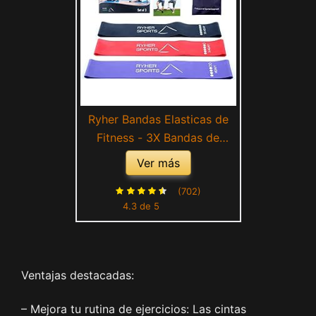
Ryher Bandas Elasticas de
Fitness - 3X Bandas de
Resistencia - Gomas
Ver más
Elasticas Extra Fuertes +
Bolsa - Set de 3 Cintas
(702)
4.3 de 5
Elásticas Musculacion,
Fitness, Crossfit, Yoga,
Pilates, Natación,
Fisioterapia
Ventajas destacadas:
– Mejora tu rutina de ejercicios: Las cintas