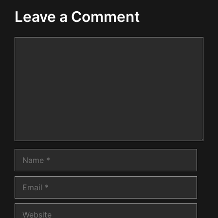
Leave a Comment
Comment
Name
Email
Website