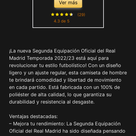
Ver más
22/23 - Réplica Oficial
Autorizada con Licencia -
(29)
4.3 de 5
100% poliéster - Dorsal Liso
- Niño
¡La nueva Segunda Equipación Oficial del Real
Madrid Temporada 2022/23 está aquí para
revolucionar tu estilo futbolístico! Con un diseño
ligero y un ajuste regular, esta camiseta de hombre
te brindará comodidad y libertad de movimiento
en cada partido. Está fabricada con un 100% de
poliéster de alta calidad, lo que garantiza su
durabilidad y resistencia al desgaste.
Ventajas destacadas:
– Mejora tu rendimiento: La Segunda Equipación
Oficial del Real Madrid ha sido diseñada pensando