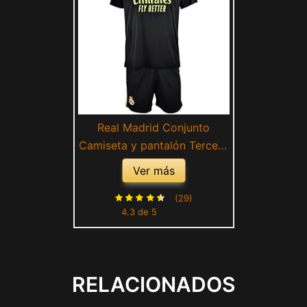
Real Madrid Conjunto
Camiseta y pantalón Tercera
Equipación - Temporada
Ver más
22/23 - Réplica Oficial
Autorizada con Licencia -
(29)
4.3 de 5
100% poliéster - Dorsal Liso
- Niño
RELACIONADOS