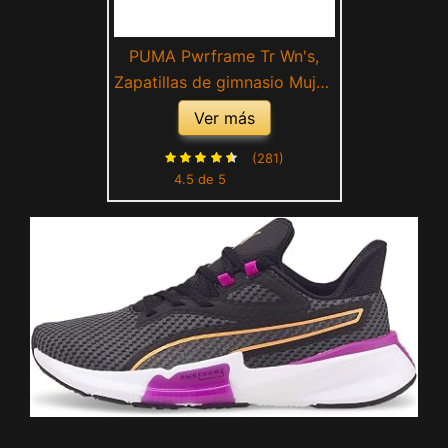
PUMA Pwrframe Tr Wn's,
Zapatillas de gimnasio Mujer,
Blanco Puma White Fizzy
Ver más
Apple, 42 EU
(281)
4.5 de 5