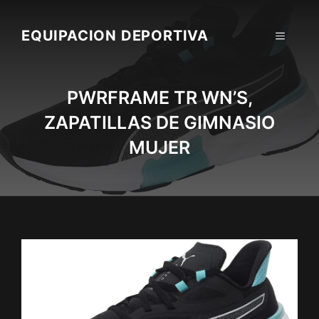
Skip
to
EQUIPACION DEPORTIVA
MENU
content
PWRFRAME TR WN’S,
ZAPATILLAS DE GIMNASIO
MUJER