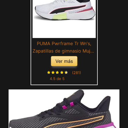
PUMA Pwrframe Tr Wn's,
Zapatillas de gimnasio Mujer,
Blanco Puma White Fizzy
Ver más
Apple, 42 EU
(281)
4.5 de 5