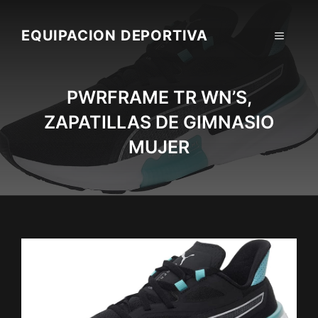
Skip
to
EQUIPACION DEPORTIVA
MENU
content
PWRFRAME TR WN’S,
ZAPATILLAS DE GIMNASIO
MUJER