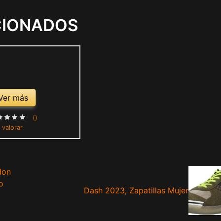
CIONADOS
Ver más
()
 valorar
don
o
Dash 2023, Zapatillas Mujer