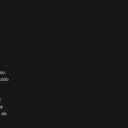
so.
ápido
2
na
 de