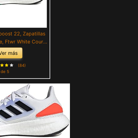
oost 22, Zapatillas
, Ftwr White Court
re Black, 46 EU
Ver más
(84)
 de 5