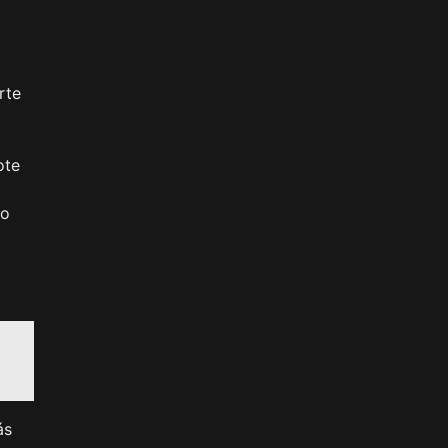
rte
ote
do
ás