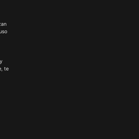
zan
 uso
 y
, te