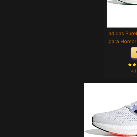
adidas Pureb
para Hombre
Green Co
4.1