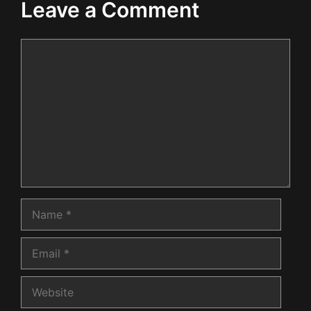
Leave a Comment
Comment
Name
Email
Website