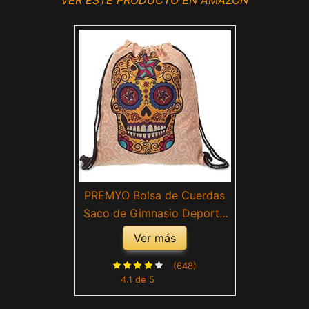
PREMYO Bolsa de Cuerdas
Saco de Gimnasio Deporte
Mochila Mujer Hombre con
Ver más
Impresión Cráneo Motivo
Gracioso Práctico Cómodo
(648)
4.1 de 5
Cordón Robusto