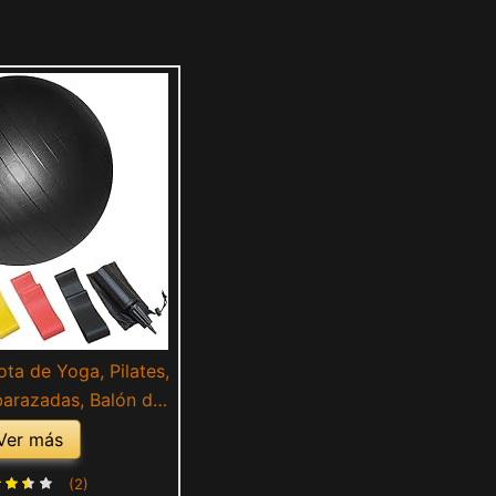
ota de Yoga, Pilates,
barazadas, Balón de
 de 65 Cm, Incluido
Ver más
re y Set de Bandas
ara Musculación. 5
(2)