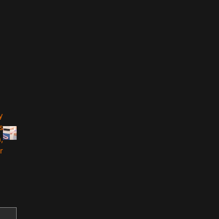
y
s
,
r