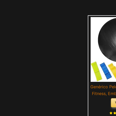
Genérico Pel
Fitness, Em
Ejercicio,
Bomba de Ai
Elásticas p