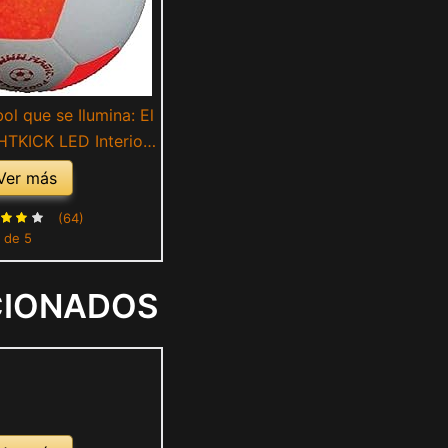
ol que se Ilumina: El
HTKICK LED Interior
 cuando se patea –
Ver más
n la Oscuridad -
o – tamano offz.5
(64)
 de 5
CIONADOS