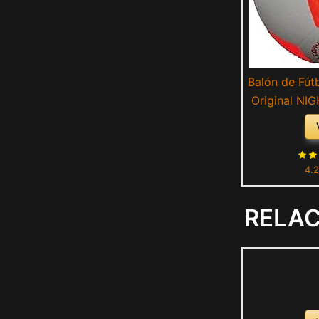
Balón de Fútb
Original NIG
se enciende
Brilla e
Blanco/Roj
4.2
RELA