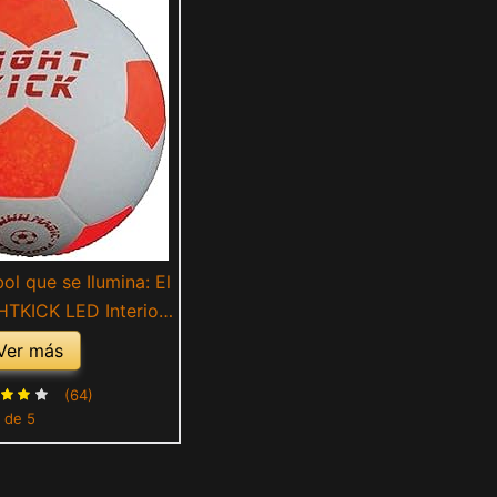
ol que se Ilumina: El
HTKICK LED Interior
 cuando se patea –
Ver más
n la Oscuridad -
o – tamano offz.5
(64)
 de 5