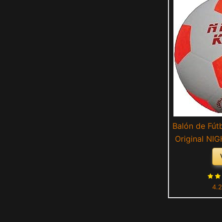
Balón de Fútb
Original NIG
se enciende
Brilla e
Blanco/Roj
4.2