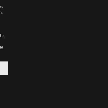
es
n.
te.
ar