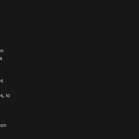
en
a
es
s, lo
con