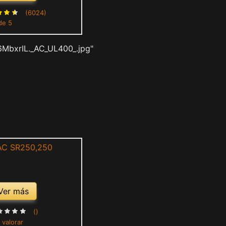
(6024)
de 5
6MbxrIL._AC_UL400_.jpg"
Ver más
()
 valorar