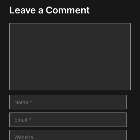
Leave a Comment
Comment
Name
Email
Website