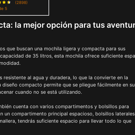
Mochila deportiva
(2898)
de 5
ra para exteriores
a: la mejor opción para tus aventu
los que buscan una mochila ligera y compacta para sus
capacidad de 35 litros, esta mochila ofrece suficiente esp
omodidad.
 resistente al agua y duradera, lo que la convierte en la
 Su diseño compacto permite que se pliegue fácilmente en su
macenar cuando no se está utilizando.
bién cuenta con varios compartimentos y bolsillos para
 un compartimento principal espacioso, bolsillos laterales
mallera, tendrás suficiente espacio para llevar todo lo que