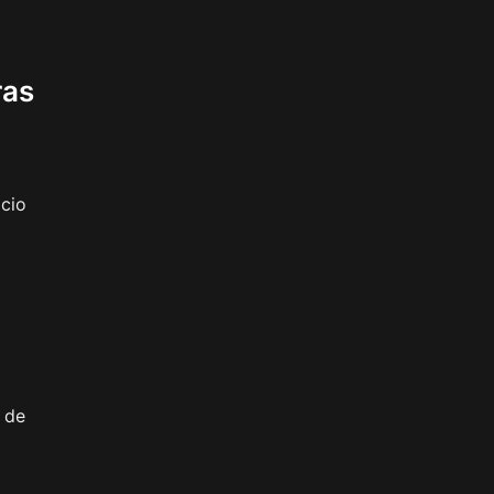
ras
acio
 de