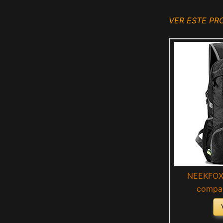
VER ESTE P
NEEKFOX 
compac
excursioni
Mochila par