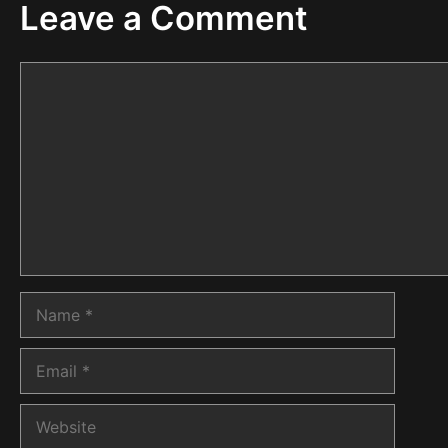
Leave a Comment
Comment
Name
Email
Website