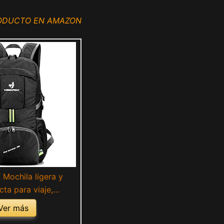
RODUCTO EN AMAZON
Mochila ligera y
ta para viaje,
smo o uso diario,
Ver más
a acampar plegable