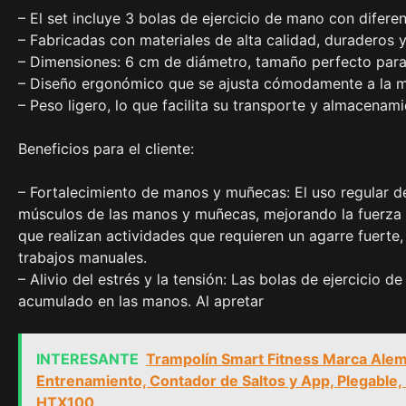
– El set incluye 3 bolas de ejercicio de mano con diferen
– Fabricadas con materiales de alta calidad, duraderos y
– Dimensiones: 6 cm de diámetro, tamaño perfecto para
– Diseño ergonómico que se ajusta cómodamente a la man
– Peso ligero, lo que facilita su transporte y almacenami
Beneficios para el cliente:
– Fortalecimiento de manos y muñecas: El uso regular d
músculos de las manos y muñecas, mejorando la fuerza y
que realizan actividades que requieren un agarre fuerte
trabajos manuales.
– Alivio del estrés y la tensión: Las bolas de ejercicio
acumulado en las manos. Al apretar
INTERESANTE
Trampolín Smart Fitness Marca Alema
Entrenamiento, Contador de Saltos y App, Plegable, M
HTX100