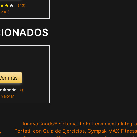
ra Fortalecimiento
(23)
 de 5
Mano Dedo Muñeca 3
les Lavable
CIONADOS
Ver más
()
 valorar
InnovaGoods® Sistema de Entrenamiento Integra
,
Portátil con Guía de Ejercicios, Gympak MAX-Fitness