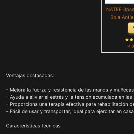
NATEE 3pcs 
Bola Antie
Agarre, Ej
Ejercicio en
de Mano pa
4.0
Terapia de 
Nive
Ventajas destacadas:
– Mejora la fuerza y resistencia de las manos y muñecas
– Ayuda a aliviar el estrés y la tensión acumulada en las
– Proporciona una terapia efectiva para rehabilitación d
– Fácil de usar y transportar, ideal para ejercitar en casa
Características técnicas: