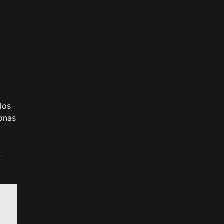
los
sonas
s