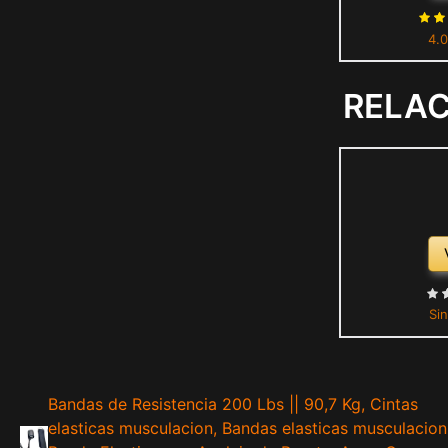
de Mano pa
4.0
Terapia de 
Nive
RELA
Sin
Bandas de Resistencia 200 Lbs || 90,7 Kg, Cintas
elasticas musculacion, Bandas elasticas musculacion