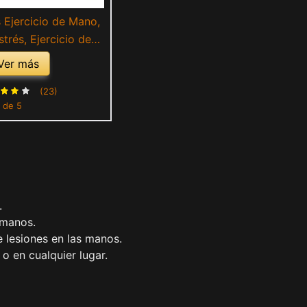
Ejercicio de Mano,
strés, Ejercicio de
ercicio de Muñeca,
Ver más
 Casa, Pelota Terapia
ra Fortalecimiento
(23)
 de 5
Mano Dedo Muñeca 3
les Lavable
.
 manos.
e lesiones en las manos.
 o en cualquier lugar.