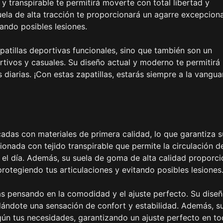
 y transpirable te permitirá moverte con total libertad y
uela de alta tracción te proporcionará un agarre excepciona
tando posibles lesiones.
patillas deportivas funcionales, sino que también son un
ivos y casuales. Su diseño actual y moderno te permitirá l
s diarias. ¡Con estas zapatillas, estarás siempre a la vangua
icadas con materiales de primera calidad, lo que garantiza s
ionada con tejido transpirable que permite la circulación d
 el día. Además, su suela de goma de alta calidad proporc
otegiendo tus articulaciones y evitando posibles lesiones
as pensando en la comodidad y el ajuste perfecto. Su dise
dándote una sensación de confort y estabilidad. Además, s
gún tus necesidades, garantizando un ajuste perfecto en t