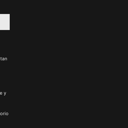
ptan
e y
orio