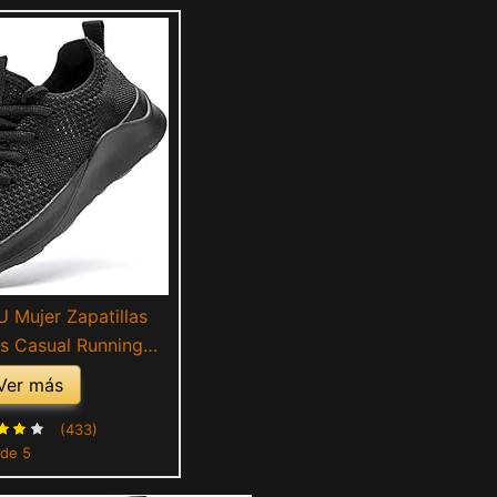
Mujer Zapatillas
s Casual Running
ales Voleibol Tenis
Ver más
 Entrenadores de
ging Transpirables
(433)
 de 5
igero Negro 42