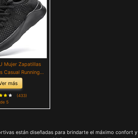
Mujer Zapatillas
s Casual Running
ales Voleibol Tenis
Ver más
 Entrenadores de
ging Transpirables
(433)
 de 5
igero Negro 42
ortivas están diseñadas para brindarte el máximo confort y