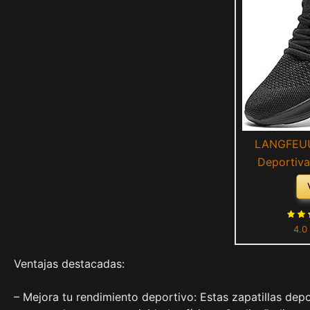
LANGFEUU 
Deportiva
Bambas Actu
Gimnasio
Fitness Jog
4.0
Moda L
Ventajas destacadas:
– Mejora tu rendimiento deportivo: Estas zapatillas dep