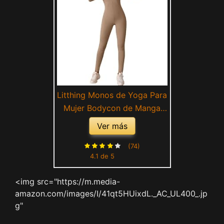
Litthing Monos de Yoga Para
Mujer Bodycon de Manga
Larga de Una Pieza Mono
Ver más
Deportivo Sexy Ropa
Deportiva Con Cremallera
(74)
4.1 de 5
Conjunto de Gimnasio Mujer
Chándal Ajustado Elástico
<img src="https://m.media-
Acanalados Romper
amazon.com/images/I/41qt5HUixdL._AC_UL400_.jp
g"