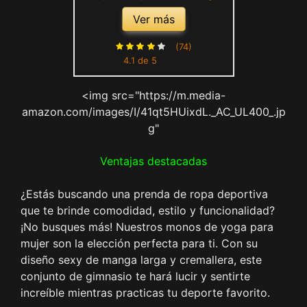
Larga de Una Pieza Mono
Ver más
Deportivo Sexy Ropa
Deportiva Con Cremallera
(74)
4.1 de 5
Conjunto de Gimnasio Mujer
Chándal Ajustado Elástico
<img src="https://m.media-
Acanalados Romper
amazon.com/images/I/41qt5HUixdL._AC_UL400_.jp
g"
Ventajas destacadas
¿Estás buscando una prenda de ropa deportiva
que te brinde comodidad, estilo y funcionalidad?
¡No busques más! Nuestros monos de yoga para
mujer son la elección perfecta para ti. Con su
diseño sexy de manga larga y cremallera, este
conjunto de gimnasio te hará lucir y sentirte
increíble mientras practicas tu deporte favorito.