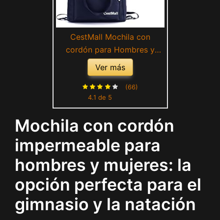
CestMall Mochila con
cordón para Hombres y
Mujeres, Bolsa de natación
Ver más
Impermeable con Cuerdas
con 2 Bolsillos Correa
(66)
4.1 de 5
Ajustable para el Hombro
Mochila Deportiva para el
Mochila con cordón
Gimnasio Mochila Grande
Mochila
impermeable para
hombres y mujeres: la
opción perfecta para el
gimnasio y la natación