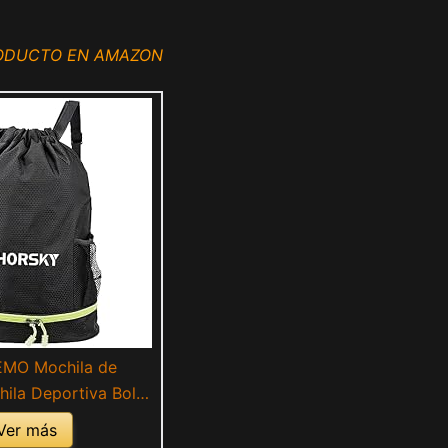
RODUCTO EN AMAZON
MO Mochila de
ila Deportiva Bolsa
con Bolsa Zapatos
Ver más
 Mujer Niños Bolsa