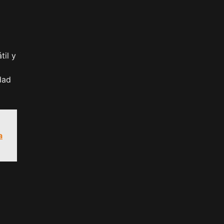
til y
dad
a