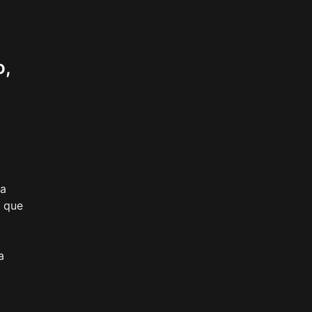
o,
na
o que
a