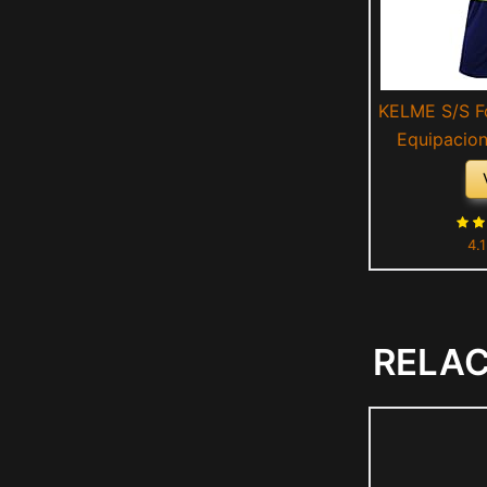
KELME S/S Fo
Equipacio
Yellow
4.
RELA