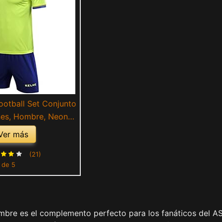
otball Set Conjunto
nes, Hombre, Neon
/Royal Blue, S
Ver más
(21)
1 de 5
bre es el complemento perfecto para los fanáticos del A