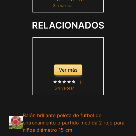
Sin valorar
Fútbol para Regalo
RELACIONADOS
Ver más
()
Sin valorar
Balón brillante pelota de fútbol de
entrenamiento o partido medida 2 rojo para
niños diámetro 15 cm