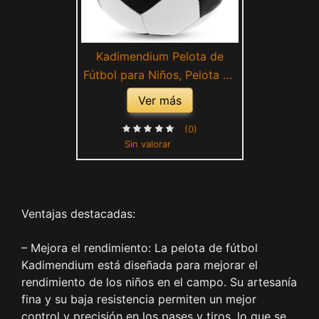
Kadimendium Pelota de
Fútbol para Niños, Pelota de
Fútbol, ​​artesanía Fina,
Ver más
Estable de Baja Resistencia
para Entrenamiento de
(0)
Sin valorar
Fútbol para Regalo
Ventajas destacadas:
– Mejora el rendimiento: La pelota de fútbol
Kadimendium está diseñada para mejorar el
rendimiento de los niños en el campo. Su artesanía
fina y su baja resistencia permiten un mejor
control y precisión en los pases y tiros, lo que se