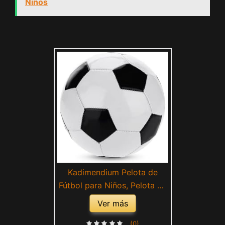
Niños
Kadimendium Pelota de
Fútbol para Niños, Pelota de
Fútbol, ​​artesanía Fina,
Ver más
Estable de Baja Resistencia
para Entrenamiento de
(0)