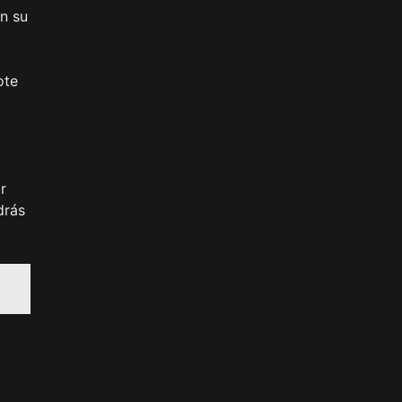
an su
ote
r
drás