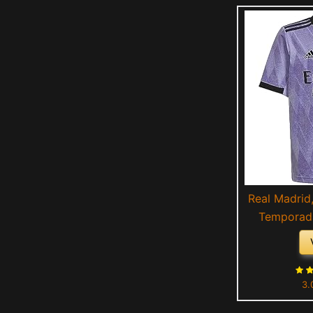
Real Madrid
Temporada
Segun
3.