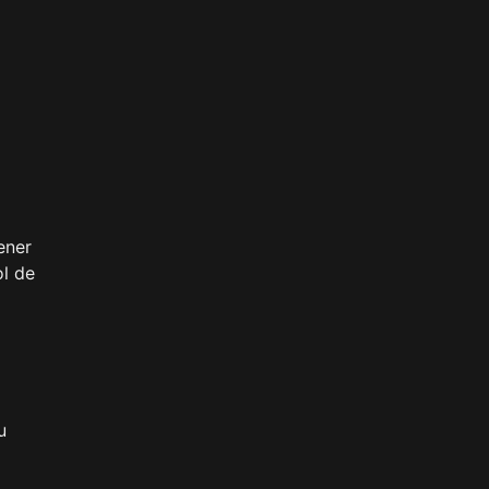
ener
ol de
u