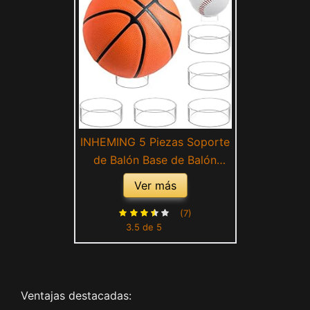
INHEMING 5 Piezas Soporte
de Balón Base de Balón
Soporte de Pelota Soporte
Ver más
de Exhibición para
Baloncesto Fútbol Voleibol
(7)
3.5 de 5
Softbol Bolos(Transparente)
Ventajas destacadas: